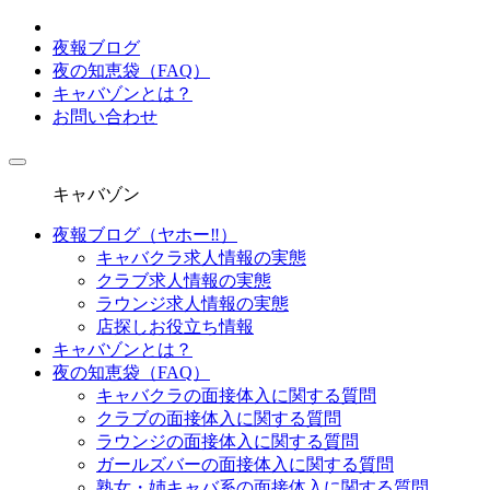
夜報ブログ
夜の知恵袋（FAQ）
キャバゾンとは？
お問い合わせ
toggle
navigation
キャバゾン
夜報ブログ（ヤホー‼）
キャバクラ求人情報の実態
クラブ求人情報の実態
ラウンジ求人情報の実態
店探しお役立ち情報
キャバゾンとは？
夜の知恵袋（FAQ）
キャバクラの面接体入に関する質問
クラブの面接体入に関する質問
ラウンジの面接体入に関する質問
ガールズバーの面接体入に関する質問
熟女・姉キャバ系の面接体入に関する質問