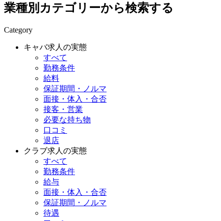
業種別カテゴリーから検索する
Category
キャバ求人の実態
すべて
勤務条件
給料
保証期間・ノルマ
面接・体入・合否
接客・営業
必要な持ち物
口コミ
退店
クラブ求人の実態
すべて
勤務条件
給与
面接・体入・合否
保証期間・ノルマ
待遇