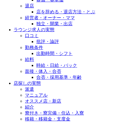
退店
店を辞める・退店方法・とぶ
経営者・オーナー・ママ
独立・開業・出店
ラウンジ求人の実態
口コミ
批評・論評
勤務条件
出勤時間・シフト
給料
時給・日給・バック
面接・体入・合否
合否・採用基準・年齢
店探しの実態
派遣
マニュアル
オススメ店・新店
紹介
寮付き・寮完備・住込・入寮
移籍・移籍金・支度金