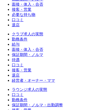
面接・体入・合否
接客・営業
必要な持ち物
口コミ
退店
クラブ求人の実態
勤務条件
給与
面接・体入・合否
保証期間・ノルマ
待遇
口コミ
接客・営業
退店
経営者・オーナー・ママ
ラウンジ求人の実態
口コミ
勤務条件
保証期間・ノルマ・出勤調整