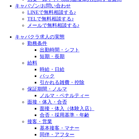
キャバゾン/お問い合わせ
LINEで無料相談する♪
TELで無料相談する♪
メールで無料相談する♪
キャバクラ求人の実態
勤務条件
出勤時間・シフト
短期・長期
給料
時給・日給
バック
引かれる雑費・控除
保証期間・ノルマ
ノルマ・ペナルティー
面接・体入・合否
面接・体入（体験入店）
合否・採用基準・年齢
接客・営業
基本接客・マナー
同伴・アフター