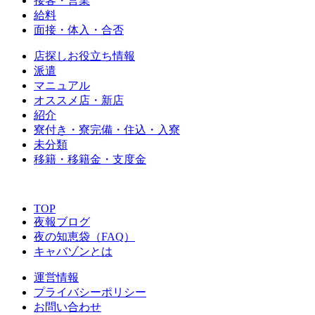
接客・営業
給料
面接・体入・合否
店探しお役立ち情報
派遣
マニュアル
オススメ店・新店
紹介
寮付き・寮完備・住込・入寮
未分類
移籍・移籍金・支度金
TOP
夜報ブログ
夜の知恵袋（FAQ）
キャバゾンとは
運営情報
プライバシーポリシー
お問い合わせ