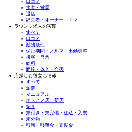
口コミ
接客・営業
退店
経営者・オーナー・ママ
ラウンジ求人の実態
すべて
口コミ
勤務条件
保証期間・ノルマ・出勤調整
接客・営業
給料
面接・体入・合否
店探しお役立ち情報
すべて
派遣
マニュアル
オススメ店・新店
紹介
寮付き・寮完備・住込・入寮
未分類
移籍・移籍金・支度金