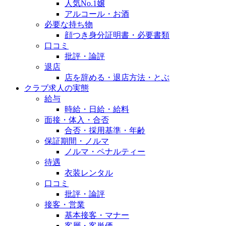
人気No.1嬢
アルコール・お酒
必要な持ち物
顔つき身分証明書・必要書類
口コミ
批評・論評
退店
店を辞める・退店方法・とぶ
クラブ求人の実態
給与
時給・日給・給料
面接・体入・合否
合否・採用基準・年齢
保証期間・ノルマ
ノルマ・ペナルティー
待遇
衣装レンタル
口コミ
批評・論評
接客・営業
基本接客・マナー
客層・客単価